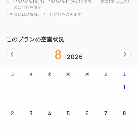
ン--
※ 「
2026/08/10(月)
- 2026/08/11(火)
1泊2日
」 「
客室1室 大人2人
」の合計額を表示
海にせり出すように佇む、天井高10mを超える開放的
※料金には消費税・サービス料を含みます
な独立空間。
「動・創・静」を刺激する3つのゾーンにて構成され
る全天候型屋内キッズパークです。
このプランの空室状況
8
本プランにてご宿泊のお客様は、フリーパス対象時間
2026
内にて
時間無制限で何度でもご利用いただけます。
日
月
火
水
木
金
土
1
【場所】キッズパーク「ウミエール (Umière) 」(2階)
【フリーパス対象時間】
・チェックイン日 15：00～20：00（最終入場19：
00）
2
3
4
5
6
7
8
・チェックアウト日 10：00～12：00
※8月5日（水）、6日（木）、7日（金）は施設休止