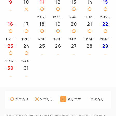
日の為ご利用いただけません。
9
10
11
12
13
14
15
【アクティブエリア】
21,587
～
22,761
～
23,347
～
21,587
～
20,413
～
躍動のゾーン：エアートランポリンと柔らかなパルク
16
17
18
19
20
21
22
ール遊具が融合し、目の前に広がる水平線を感じなが
ら、ダイナミックに全身を動かせます。
15,718
～
15,718
～
15,718
～
15,718
～
15,132
～
22,761
～
22,761
～
【アトリエエリア】
23
24
25
26
27
28
29
創造のゾーン：木製玩具や自由な造形を楽しむシリコ
ンと木製のバランスアート、磁石の力で構造を学ぶビ
16,305
～
16,305
～
ルディング玩具など、創造力を刺激する玩具を厳選。
30
31
【ベビーエリア】
安心とぬくもりのゾーン：丸みを帯びたデザインと優
しい手触りの玩具、そして木のぬくもり溢れる上質な
「おままごと」コーナーで、社会性を優しく育みま
5
空室あり
空室なし
残り室数
販売なし
す。