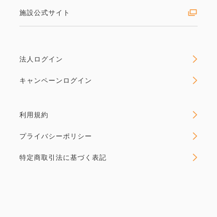
※パークチケット代は含まれておりません。
施設公式サイト
※ご精算は、現金もしくは
クレジットカードにて承ります。
※東京ディズニーリゾートⓇ・
ウェルカムセンターは
法人ログイン
8：00～9：30は混雑が予想されます。
キャンペーンログイン
お急ぎの方はホテルへお越しください。
◇◆注意事項◆◇
利用規約
※料金は空室状況により変動いたします。
プライバシーポリシー
予約時の料金が適用となります。
※添い寝はベッド1台につき
特定商取引法に基づく表記
未就学1名様までご利用いただけます。