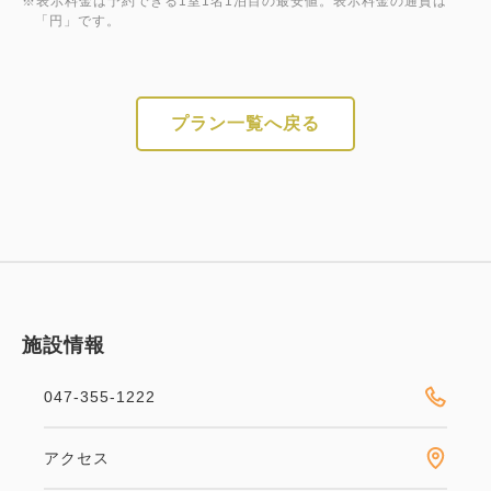
※対象年齢は、0才～12才（小学生以下）です。
※表示料金は予約できる1室1名1泊目の最安値。表示料金の通貨は
「円」です。
※ご利用の際は必ず保護者同伴のうえ、お子様から目
を離さないようお願いいたします。
※お子様を残されてのご退場はお断りいたします。
プラン一覧へ戻る
※施設内での事故や怪我、お客様同士のトラブルにつ
きましては当ホテルでは責任を負いかねます。
◇◆パークチケット購入権利付き◆◇
宿泊者全員分のパークチケットを
当日ご購入いただけます。
＜購入方法＞
施設情報
・ホテルフロント（6：00～20：00）
047-355-1222
・東京ディズニーリゾートⓇ・
ウェルカムセンター（8：00～15：00）
アクセス